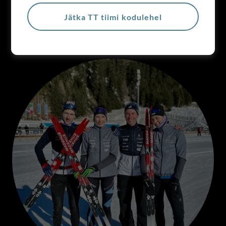
Jätka TT tiimi kodulehel
TT TIIM