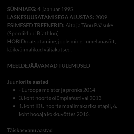
SÜNNIAEG:
4. jaanuar 1995
LASKESUUSATAMISEGA ALUSTAS:
2009
ESIMESED TREENERID:
Aita ja Tõnu Pääsuke
(Spordiklubi Biathlon)
HOBID:
ratsutamine, jooksmine, lumelauasõit,
kõikvõimalikud väljakutsed.
MEELDEJÄÄVAMAD TULEMUSED
Juuniorite aastad
- Euroopa meister ja pronks 2014
3. koht noorte olümpiafestival 2013
1. koht IBU noorte maailmakarika etapil, 6.
koht hooaja kokkuvõttes 2016.
Täiskasvanu aastad