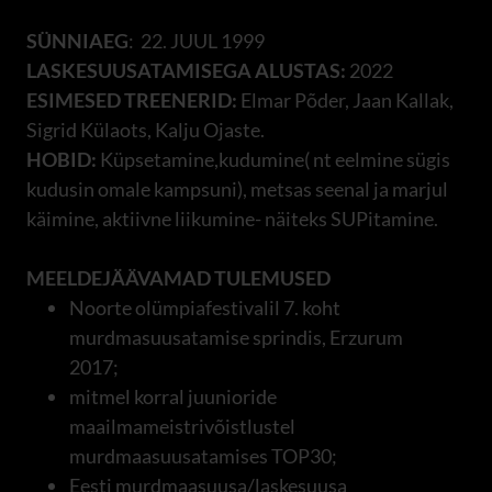
SÜNNIAEG
: 22. JUUL 1999
LASKESUUSATAMISEGA ALUSTAS:
2022
ESIMESED TREENERID:
Elmar Põder, Jaan Kallak,
Sigrid Külaots, Kalju Ojaste.
HOBID:
Küpsetamine,kudumine( nt eelmine sügis
kudusin omale kampsuni), metsas seenal ja marjul
käimine, aktiivne liikumine- näiteks SUPitamine.
MEELDEJÄÄVAMAD TULEMUSED
Noorte olümpiafestivalil 7. koht
murdmasuusatamise sprindis, Erzurum
2017;
mitmel korral juunioride
maailmameistrivõistlustel
murdmaasuusatamises TOP30;
Eesti murdmaasuusa/laskesuusa