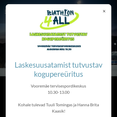
Laskesuusatamist tutvustav
kogupereüritus
Vooremäe tervisespordikeskus
TT TIIM
10.30-13.00
Teretulemast TT tiimi kodulehele!
Kohale tulevad Tuuli Tomingas ja Hanna Brita
Kaasik!