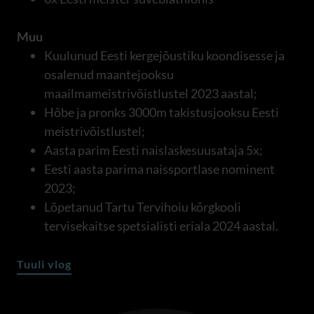
Muu
Kuulunud Eesti kergejõustiku koondisesse ja
osalenud maantejooksu
maailmameistrivõistlustel 2023 aastal;
Hõbe ja pronks 3000m takistusjooksu Eesti
meistrivõistlustel;
Aasta parim Eesti naislaskesuusataja 5x;
Eesti aasta parima naissportlase nominent
2023;
Lõpetanud Tartu Tervihoiu kõrgkooli
tervisekaitse spetsialisti eriala 2024 aastal.
Tuuli vlog