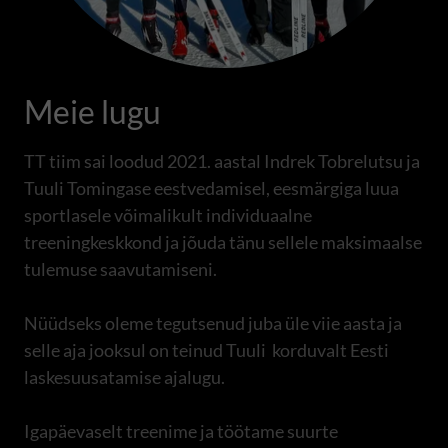
Meie lugu
TT tiim sai loodud 2021. aastal Indrek Tobrelutsu ja
Tuuli Tomingase eestvedamisel, eesmärgiga luua
sportlasele võimalikult individuaalne
treeningkeskkond ja jõuda tänu sellele maksimaalse
tulemuse saavutamiseni.
Nüüdseks oleme tegutsenud juba üle viie aasta ja
selle aja jooksul on teinud Tuuli korduvalt Eesti
laskesuusatamise ajalugu.
Igapäevaselt treenime ja töötame suurte