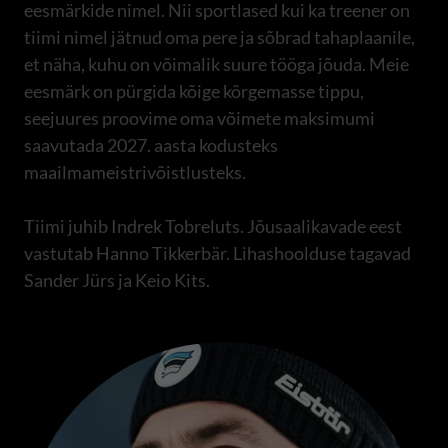
eesmärkide nimel. Nii sportlased kui ka treener on
tiimi nimel jätnud oma pere ja sõbrad tahaplaanile,
et näha, kuhu on võimalik suure tööga jõuda. Meie
eesmärk on pürgida kõige kõrgemasse tippu,
seejuures proovime oma võimete maksimumi
saavutada 2027. aasta kodusteks
maailmameistrivõistlusteks.
Tiimi juhib Indrek Tobreluts. Jõusaalikavade eest
vastutab Hanno Tikkerbär. Lihashoolduse tagavad
Sander Jürs ja Keio Kits.