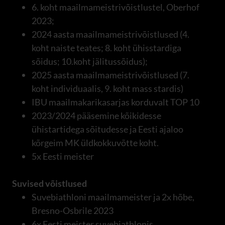
6. koht maailmameistrivõistlustel, Oberhof
2023;
2024 aasta maailmameistrivõistlused (4.
koht naiste teates; 8. koht ühisstardiga
sõidus; 10.koht jälitussõidus);
2025 aasta maailmameistrivõistlused (7.
koht individuaalis, 9. koht mass stardis)
IBU maailmakarikasarjas korduvalt TOP 10
2023/2024 pääsemine kõikidesse
ühistartidega sõitudesse ja Eesti ajaloo
kõrgeim MK üldkokkuvõtte koht.
5x Eesti meister
Suvised võistlused
Suvebiathloni maailmameister ja 2x hõbe,
Bresno-Osbrile 2023
6x Eesti meister suvebiathlonis